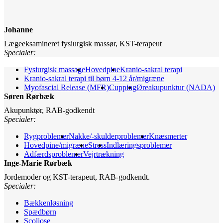
Johanne
Lægeeksamineret fysiurgisk massør, KST-terapeut
Specialer:
Fysiurgisk massage
Hovedpine
Kranio-sakral terapi
Kranio-sakral terapi til børn 4-12 år/migræne
Myofascial Release (MFR)
Cupping
Øreakupunktur (NADA)
Søren Rørbæk
Akupunktør, RAB-godkendt
Specialer:
Rygproblemer
Nakke/-skulderproblemer
Knæsmerter
Hovedpine/migræne
Stress
Indlæringsproblemer
Adfærdsproblemer
Vejrtrækning
Inge-Marie Rørbæk
Jordemoder og KST-terapeut, RAB-godkendt.
Specialer:
Bækkenløsning
Spædbørn
Scoliose