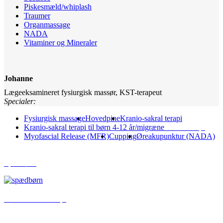
Piskesmæld/whiplash
Traumer
Organmassage
NADA
Vitaminer og Mineraler
Johanne
Lægeeksamineret fysiurgisk massør, KST-terapeut
Specialer:
Fysiurgisk massage
Hovedpine
Kranio-sakral terapi
Kranio-sakral terapi til børn 4-12 år/migræne
Muskelterapi
Myofascial Release (MFR)
Cupping
Øreakupunktur (NADA)
Spædbørn
Kranio-sakral terapi