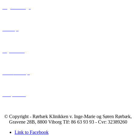
Organmassage
Ilt-terapi
Vejrtrækning
Infrarød terapi
Akupunktur
© Copyright - Rørbæk Klinikken v. Inge-Marie og Søren Rørbæk,
Gravene 28B, 8800 Viborg Tlf: 86 63 93 93 - Cvr: 32389260
Link to Facebook