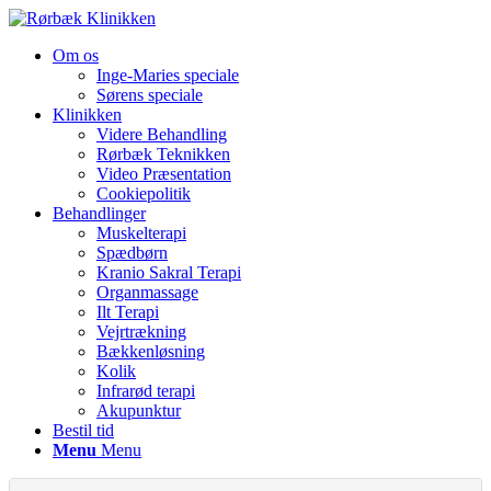
Om os
Inge-Maries speciale
Sørens speciale
Klinikken
Videre Behandling
Rørbæk Teknikken
Video Præsentation
Cookiepolitik
Behandlinger
Muskelterapi
Spædbørn
Kranio Sakral Terapi
Organmassage
Ilt Terapi
Vejrtrækning
Bækkenløsning
Kolik
Infrarød terapi
Akupunktur
Bestil tid
Menu
Menu