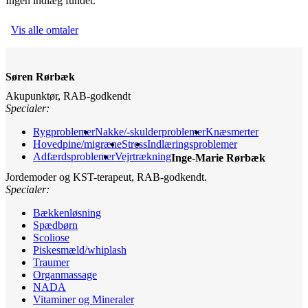
Ingen indlæg fundet.
Vis alle omtaler
Søren Rørbæk
Akupunktør, RAB-godkendt
Specialer:
Rygproblemer
Nakke/-skulderproblemer
Knæsmerter
Hovedpine/migræne
Stress
Indlæringsproblemer
Adfærdsproblemer
Vejrtrækning
Inge-Marie Rørbæk
Jordemoder og KST-terapeut, RAB-godkendt.
Specialer:
Bækkenløsning
Spædbørn
Scoliose
Piskesmæld/whiplash
Traumer
Organmassage
NADA
Vitaminer og Mineraler